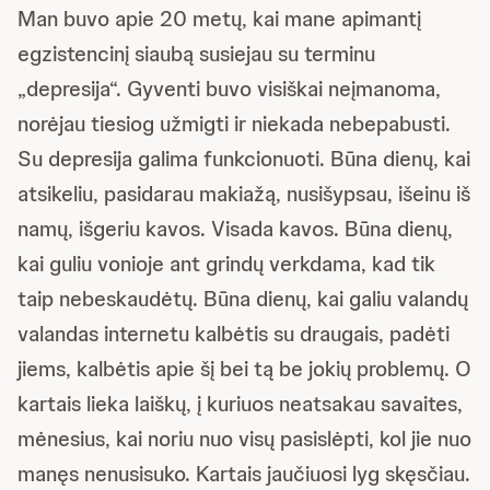
Man buvo apie 20 metų, kai mane apimantį
egzistencinį siaubą susiejau su terminu
„depresija“. Gyventi buvo visiškai neįmanoma,
norėjau tiesiog užmigti ir niekada nebepabusti.
Su depresija galima funkcionuoti. Būna dienų, kai
atsikeliu, pasidarau makiažą, nusišypsau, išeinu iš
namų, išgeriu kavos. Visada kavos. Būna dienų,
kai guliu vonioje ant grindų verkdama, kad tik
taip nebeskaudėtų. Būna dienų, kai galiu valandų
valandas internetu kalbėtis su draugais, padėti
jiems, kalbėtis apie šį bei tą be jokių problemų. O
kartais lieka laiškų, į kuriuos neatsakau savaites,
mėnesius, kai noriu nuo visų pasislėpti, kol jie nuo
manęs nenusisuko. Kartais jaučiuosi lyg skęsčiau.