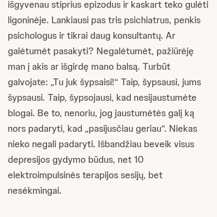
išgyvenau stiprius epizodus ir kaskart teko gulėti
ligoninėje. Lankiausi pas tris psichiatrus, penkis
psichologus ir tikrai daug konsultantų. Ar
galėtumėt pasakyti? Negalėtumėt, pažiūrėję
man į akis ar išgirdę mano balsą. Turbūt
galvojate: „Tu juk šypsaisi!“ Taip, šypsausi, jums
šypsausi. Taip, šypsojausi, kad nesijaustumėte
blogai. Be to, nenoriu, jog jaustumėtės galį ką
nors padaryti, kad „pasijusčiau geriau“. Niekas
nieko negali padaryti. Išbandžiau beveik visus
depresijos gydymo būdus, net 10
elektroimpulsinės terapijos sesijų, bet
nesėkmingai.