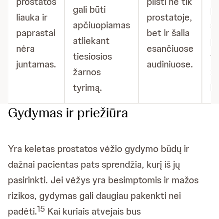
prostatos
plisti ne tik
gali būti
pa
liauka ir
prostatoje,
apčiuopiamas
š
paprastai
bet ir šalia
atliekant
pū
nėra
esančiuose
tiesiosios
ti
juntamas.
audiniuose.
žarnos
ža
tyrimą.
ka
Gydymas ir priežiūra
Yra keletas prostatos vėžio gydymo būdų ir
dažnai pacientas pats sprendžia, kurį iš jų
pasirinkti. Jei vėžys yra besimptomis ir mažos
rizikos, gydymas gali daugiau pakenkti nei
15
padėti.
Kai kuriais atvejais bus