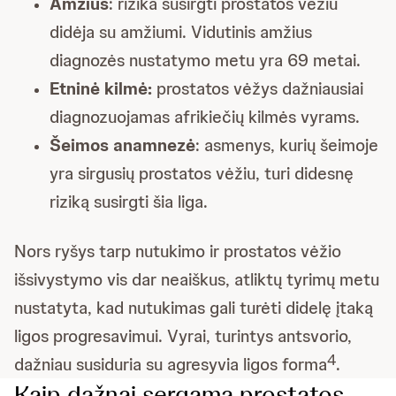
Amžius
: rizika susirgti prostatos vėžiu
didėja su amžiumi. Vidutinis amžius
diagnozės nustatymo metu yra 69 metai.
Etninė kilmė:
prostatos vėžys dažniausiai
diagnozuojamas afrikiečių kilmės vyrams.
Šeimos anamnezė
: asmenys, kurių šeimoje
yra sirgusių prostatos vėžiu, turi didesnę
riziką susirgti šia liga.
Nors ryšys tarp nutukimo ir prostatos vėžio
išsivystymo vis dar neaiškus, atliktų tyrimų metu
nustatyta, kad nutukimas gali turėti didelę įtaką
ligos progresavimui. Vyrai, turintys antsvorio,
4
dažniau susiduria su agresyvia ligos forma
.
Kaip dažnai sergama prostatos