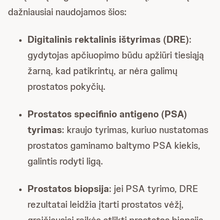
dažniausiai naudojamos šios:
Digitalinis rektalinis ištyrimas (DRE)
:
gydytojas apčiuopimo būdu apžiūri tiesiąją
žarną, kad patikrintų, ar nėra galimų
prostatos pokyčių.
Prostatos specifinio antigeno (PSA)
tyrimas
: kraujo tyrimas, kuriuo nustatomas
prostatos gaminamo baltymo PSA kiekis,
galintis rodyti ligą.
Prostatos biopsija
: jei PSA tyrimo, DRE
rezultatai leidžia įtarti prostatos vėžį,
greičiausiai reikės atlikti prostatos biopsiją.