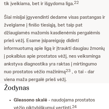
22
tik įveikiama, bet ir išgydoma liga.
Šiai misijai įgyvendinti dedame visas pastangas ir
žvelgiame į finišo tiesiąją, bet taip pat
džiaugiamės mažomis kasdienėmis pergalėmis
prieš vėžį. Esame įsipareigoję didinti
informuotumą apie ligą ir įtraukti daugiau žmonių
į pokalbius apie prostatos vėžį, nes veiksminga
ankstyva diagnostika yra raktas į mirtingumo
23
nuo prostatos vėžio mažinimą
, o tai - dar
viena maža pergalė prieš vėžį.
Žodynas
Gleasono skalė
- naudojama prostatos
24
vėžio piktybiškumui vertinti.