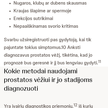
Nugaros, klubų ar dubens skausmas
Kraujas šlapime ar spermoje
Erekcijos sutrikimai
Nepaaiškinamas svorio kritimas
Svarbu užsiregistruoti pas gydytoją, kai tik
pajuntate tokius simptomus.10 Anksti
diagnozavus prostatos vėžį, tikėtina, kad jo
11
prognozė bus geresnė ir jį bus lengviau gydyti.
Kokie metodai naudojami
prostatos vėžiui ir jo stadijoms
diagnozuoti
12
Yra įvairių diagnostikos priemonių,
iš kurių