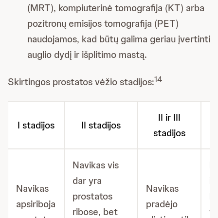
(MRT), kompiuterinė tomografija (KT) arba
pozitronų emisijos tomografija (PET)
naudojamos, kad būtų galima geriau įvertinti
auglio dydį ir išplitimo mastą.
14
Skirtingos prostatos vėžio stadijos:
II ir III
I stadijos
II stadijos
I
stadijos
Navikas vis
N
dar yra
iš
Navikas
Navikas
prostatos
ki
apsiriboja
pradėjo
ribose, bet
vi