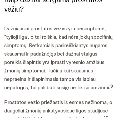
vėžiu?
Dažniausiai prostatos vėžys yra besimptomė,
"tylioji liga", o tai reiškia, kad nėra jokių specifinių
simptomų. Retkarčiais pasireiškiantys nugaros
skausmai ir padažnėjęs bei dažnai staigus
poreikis šlapintis yra įprasti vyresnio amžiaus
žmonių simptomai. Tačiau kai skausmas
nepraeina ir šlapinimasis tampa vis labiau
9
nepatogus, tai gali būti susiję ne tik su amžiumi.
Prostatos vėžio priežastis iš esmės nežinoma, o
daugeliui žmonių ankstyvosiose ligos stadijose
10