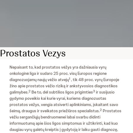
Prostatos Vezys
Nepaisant to, kad prostatos vėžys yra dažniausia vyrų
onkologinė liga ir sudaro 25 proc. visų Europos regione
1
diagnozuojamų naujų vėžio atvejų
, tik 48 proc. vyrų Europoje
žino apie prostatos vėžio riziką ir ankstyvosios diagnostikos
2
3
galimybes.
Be to, dėl subtilios ligos prigimties
ir susijusio
gydymo poveikio kai kurie vyrai, kuriems diagnozuotas
prostatos vėžys, vengia atsiverti aplinkiniams, įskaitant savo
2
šeimą, draugus ir sveikatos priežiūros specialistus.
Prostatos
vėžiu sergančiųjų bendruomenei labai svarbu didinti
informuotumą apie šios ligos simptomus ir užtikrinti, kad kuo
daugiau vyrų galėtų kreiptis į gydytoją ir laiku gauti diagnozę,