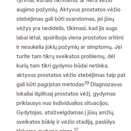
augimo požymių. Aktyvus prostatos vėžio
stebėjimas gali būti svarstomas, jei jūsų
vėžys yra nedidelis, tikimasi, kad jis augs
labai lėtai, apsiriboja viena prostatos sritimi
ir nesukelia jokių požymių ar simptomų. Jei
turite tam tikrų sveikatos problemų, dėl
kurių tam tikri gydymo būdai netinka,
aktyvus prostatos vėžio stebėjimas taip pat
.19
gali būti pagrįstas metodas
Diagnozavus
lokaliai išplitusį prostatos vėžį, gydymas
priklausys nuo individualios situacijos.
Gydytojas, atsižvelgdamas į jūsų amžių,
sveikatos būklę ir vėžio stadiją, pasiūlys
17
tinkamą gydymo planą.