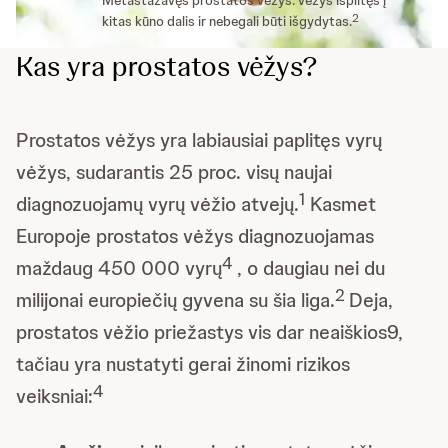
2
kitas kūno dalis ir nebegali būti išgydytas.
Kas yra prostatos vėžys?
Prostatos vėžys yra labiausiai paplitęs vyrų
vėžys, sudarantis 25 proc. visų naujai
1
diagnozuojamų vyrų vėžio atvejų.
Kasmet
Europoje prostatos vėžys diagnozuojamas
4
maždaug 450 000 vyrų
, o daugiau nei du
2
milijonai europiečių gyvena su šia liga.
Deja,
prostatos vėžio priežastys vis dar neaiškios9,
tačiau yra nustatyti gerai žinomi rizikos
4
veiksniai: