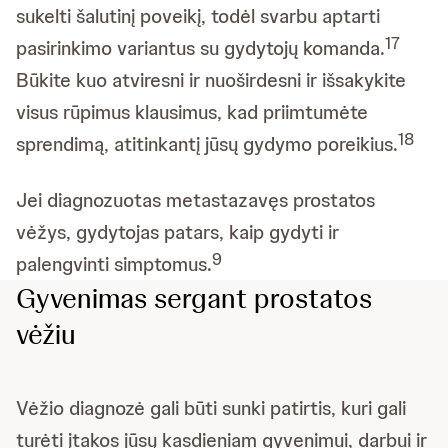
sukelti šalutinį poveikį, todėl svarbu aptarti
17
pasirinkimo variantus su gydytojų komanda.
Būkite kuo atviresni ir nuoširdesni ir išsakykite
visus rūpimus klausimus, kad priimtumėte
18
sprendimą, atitinkantį jūsų gydymo poreikius.
Jei diagnozuotas metastazavęs prostatos
vėžys, gydytojas patars, kaip gydyti ir
9
palengvinti simptomus.
Gyvenimas sergant prostatos
vėžiu
Vėžio diagnozė gali būti sunki patirtis, kuri gali
turėti įtakos jūsų kasdieniam gyvenimui, darbui ir