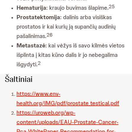
25
Hematurija
: kraujo buvimas šlapime.
Prostatektomija
: dalinis arba visiškas
prostatos ir kai kurių ją supančių audinių
26
pašalinimas.
Metastazė
: kai vėžys iš savo kilmės vietos
išplinta į kitas kūno dalis ir jo nebegalima
2
išgydyti.
Šaltiniai
https://www.env-
health.org/IMG/pdf/prostate_testical.pdf
https://uroweb.org/wp-
content/uploads/EAU-Prostate-Cancer-
Pca-WhitePaper-Recommendation-for-