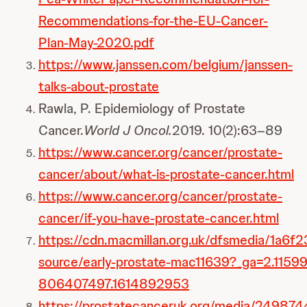
Recommendations-for-the-EU-Cancer-
Plan-May-2020.pdf
https://www.janssen.com/belgium/janssen-
talks-about-prostate
Rawla, P. Epidemiology of Prostate
Cancer.
World J Oncol.
2019. 10(2):63–89
https://www.cancer.org/cancer/prostate-
cancer/about/what-is-prostate-cancer.html
https://www.cancer.org/cancer/prostate-
cancer/if-you-have-prostate-cancer.html
https://cdn.macmillan.org.uk/dfsmedia/1a
source/early-prostate-mac11639?_ga=2.115
806407497.1614892953
https://prostatecanceruk.org/media/2498744