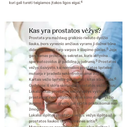
4
kuri gali turėti teigiamos įtakos ligos eigai.
Kas yra prostatos vėžys?
Prostata yra maždaug graikinio riešuto dydžio
liauka, (nors vyresnio amžiaus vyrams ji dažnai būna
5
didesnė), esanti tarp varpos ir šlapimo pūslės.
Joje
gaminamas prostatos sekretas, kuris aktyvina
5
spermatozoidus ar padidina jų judrumą.
Prostatos
vėžys išsivysto, kai normalios prostatos ląstelės
mutuoja ir pradeda nekontroliuojamai augti.6
6
Kartais vėžio ląstelės gali išplisti į kitas kūno dalis.
Gydytojai iš skiria skirtingus prostatos vėžio tipus:
Lokalizuotas prostatos vėžys: vėžys vystosi tik
7
prostatoje ir nėra išplitęs į kitas kūno dalis.
Vėžio
augimo ir plitimo greitis gali skirtis priklausomai nuo
7
žmogaus.
Lokaliai išplitęs prostatos vėžys: vėžys išplito už
8
prostatos liaukos ribų į aplinkines sritis
.
Metastazavęs prostatos vėžys: vėžys išplitęs į