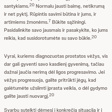
20
santykiams.
Normalu jausti baimę, netikrumą
ir net pyktį. Rūpintis savimi būtina ir jums, ir
7
artimiems žmonėms.
Būkite sąžiningi.
Pasidalinkite savo jausmais ir pasakykite, ko jums
20
reikia, kad susidorotumėte su savo būkle.
Vyrai, kuriems diagnozuotas prostatos vėžys, vis
dar gali gyventi savo kasdienį gyvenimą, tačiau
dažnai jaučia nerimą dėl ligos progresavimo. Jei
vėžys progresuoja, galite pritrūkti jėgų, kad
galėtumėte užsiimti įprasta veikla, o dėl gydymo
20
galite jausti nuovargį.
Svarbu sutelkti dėmesį į konkrečią situaciją ir į