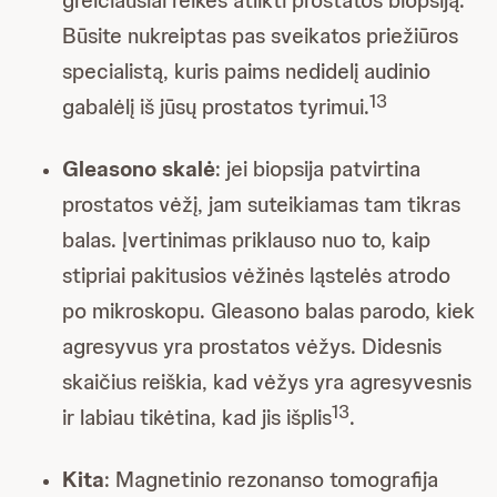
Būsite nukreiptas pas sveikatos priežiūros
specialistą, kuris paims nedidelį audinio
13
gabalėlį iš jūsų prostatos tyrimui.
Gleasono skalė
: jei biopsija patvirtina
prostatos vėžį, jam suteikiamas tam tikras
balas. Įvertinimas priklauso nuo to, kaip
stipriai pakitusios vėžinės ląstelės atrodo
po mikroskopu. Gleasono balas parodo, kiek
agresyvus yra prostatos vėžys. Didesnis
skaičius reiškia, kad vėžys yra agresyvesnis
13
ir labiau tikėtina, kad jis išplis
.
Kita
: Magnetinio rezonanso tomografija