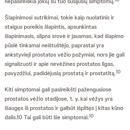
nepasireiškia jokių su tuo susijusių simptomų.
Šlapinimosi sutrikimai, tokie kaip nuolatinis ir
staigus poreikis šlapintis, apsunkintas
šlapinimasis, silpna srovė ir jausmas, kad šlapimo
pūslė tinkamai neištuštėjo, paprastai yra
ankstyvieji prostatos vėžio požymiai, nors jie gali
signalizuoti ir apie nevėžines prostatos ligas,
10
pavyzdžiui, padidėjusią prostatą ir prostatitą.
Kiti simptomai gali pasireikšti pažengusiose
prostatos vėžio stadijose, t. y. kai vėžys yra
išaugęs iš prostatos ir galbūt išplitęs į kitas kūno
10
dalis.10 Tai gali būti šie simptomai: