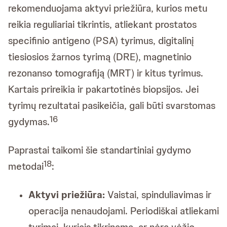
rekomenduojama aktyvi priežiūra, kurios metu
reikia reguliariai tikrintis, atliekant prostatos
specifinio antigeno (PSA) tyrimus, digitalinį
tiesiosios žarnos tyrimą (DRE), magnetinio
rezonanso tomografiją (MRT) ir kitus tyrimus.
Kartais prireikia ir pakartotinės biopsijos. Jei
tyrimų rezultatai pasikeičia, gali būti svarstomas
16
gydymas.
Paprastai taikomi šie standartiniai gydymo
18
metodai
:
Aktyvi priežiūra:
Vaistai, spinduliavimas ir
operacija nenaudojami. Periodiškai atliekami
tyrimai, kuriais tikrinama, ar nėra vėžio