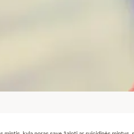
os mintis, kyla noras save žaloti ar suicidinės mintys,