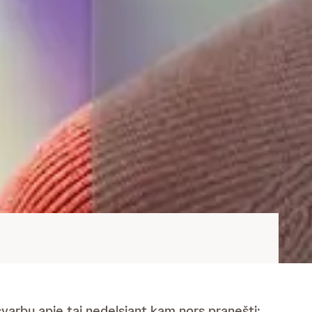
 svarbu apie tai nedelsiant kam nors pranešti: