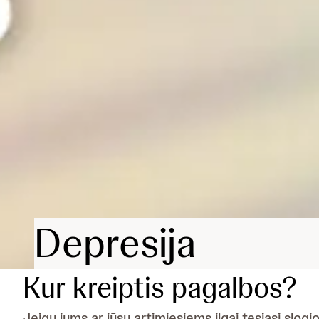
Depresija
Kur kreiptis pagalbos?
Jeigu jums ar jūsų artimiesiems ilgai tęsiasi slogi