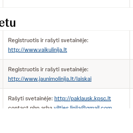
etu
Registruotis ir rašyti svetainėje:
http://www.vaikulinija.lt
Registruotis ir rašyti svetainėje:
http://www.jaunimolinija.lt/laiskai
Rašyti svetainėje:
http://paklausk.kpsc.lt
contact.php arba
vilties.linija@gmail.com
Rašyti el. paštu:
pagalba@moteriai.lt