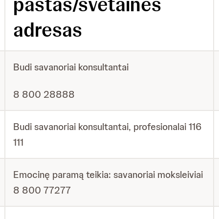
paštas/svetainės
adresas
Budi savanoriai konsultantai
8 800 28888
Budi savanoriai konsultantai, profesionalai 116
111
Emocinę paramą teikia: savanoriai moksleiviai
8 800 77277