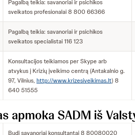
Pagalbą teikia: savanoriai ir psichikos
sveikatos profesionalai 8 800 66366
Pagalbą teikia: savanoriai ir psichikos
sveikatos specialistai 116 123
Konsultacijos teikiamos per Skype arb
atvykus į Krizių įveikimo centrą (Antakalnio g.
97, Vilnius,
http://www.krizesiveikimas.lt
) 8
640 51555
ijas apmoka SADM iš Valst
Budi savanoriai konsultantai 8 80080020