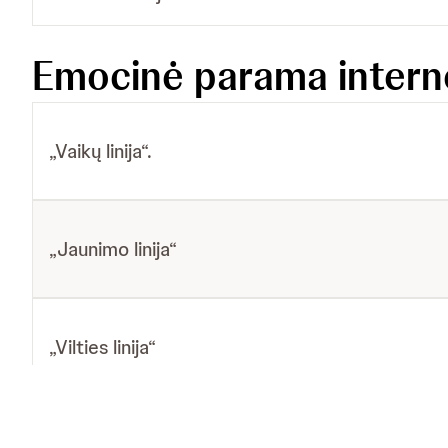
Emocinė parama intern
„Vaikų linija“.
„Jaunimo linija“
„Vilties linija“
„Pagalbos moterims linija“