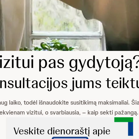
izitui pas gydytoją
onsultacijos jums teik
ug laiko, todėl išnaudokite susitikimą maksimaliai. Ši
iekvienam vizitui, o svarbiausia, – kaip sekti pažangą.
Veskite dienoraštį apie