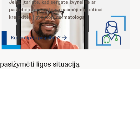
J
eigu įtariate, kad sergate žvyneline ar
pastebėjote simptomų paūmėjimą, būtinai
kreipkitės į gydytoją dermatologą.
Kur kreiptis pagalbos?
asižymėti ligos situaciją.
rinį. UAB "JOHNSON & JOHNSON" Konstitucijos pr. 21C, LT-08130
 5 278 6889 lt@its.jnj.com