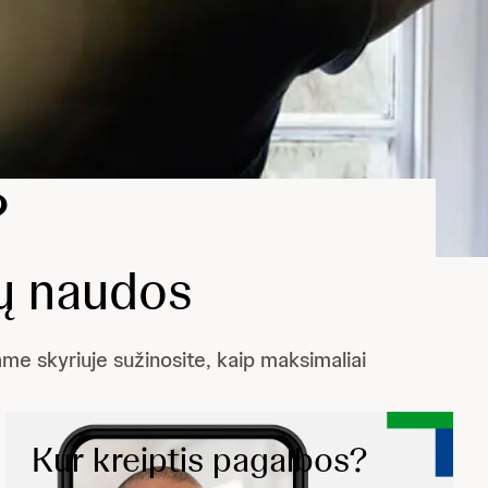
?
tų naudos
ame skyriuje sužinosite, kaip maksimaliai
Kur kreiptis pagalbos?