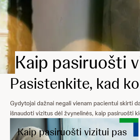
Kaip pasiruošti v
Pasistenkite, kad k
Gydytojai dažnai negali vienam pacientui skirti da
išnaudoti vizitus dėl žvynelinės, kaip pasiruošti k
Kaip pasiruošti vizitui pas