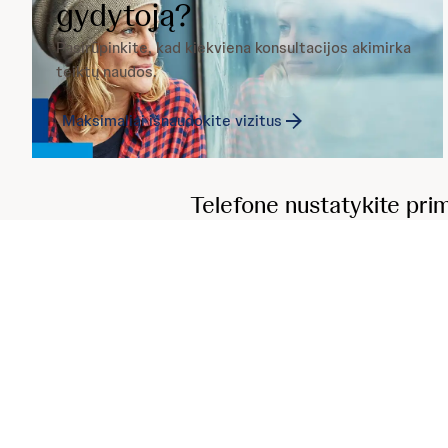
gydytoją?
Pasirūpinkite, kad kiekviena konsultacijos akimirka
teiktų naudos.
Maksimaliai išnaudokite vizitus
Telefone nustatykite prim
Šią svetainę publ
Vilnius, Lietuva 
Last updated
May 5,
RF- 178692 — Creatio