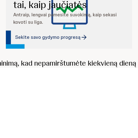
tai, kaip jaučiatės
Antraip, lengvai pamesite suvokimą, kaip sekasi
kovoti su liga.
Sekite savo gydymo progresą
inimą, kad nepamirštumėte kiekvieną dieną p
ikuoja UAB „JOHNSON & JOHNSON“, kuri yra visiškai atsakinga už jos tu
Verslo centras QUADRUM North, 5 aukštas Tel. +370 5 278 6888 Faks. +370
 2023
n Date: July 7, 2021