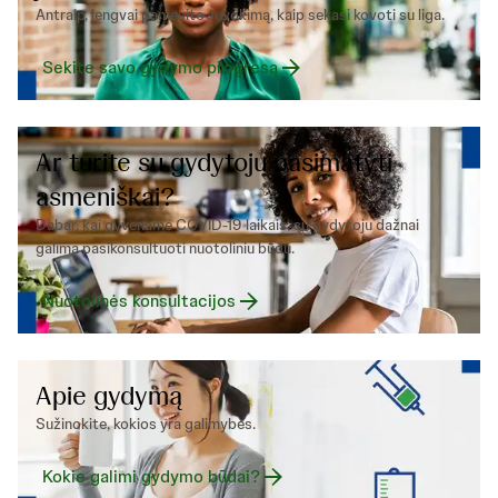
Antraip, lengvai pamesite suvokimą, kaip sekasi kovoti su liga.
Sekite savo gydymo progresą
Ar turite su gydytoju pasimatyti
asmeniškai?
Dabar, kai gyvename COVID-19 laikais, su gydytoju dažnai
galima pasikonsultuoti nuotoliniu būdu.
Nuotolinės konsultacijos
Apie gydymą
Sužinokite, kokios yra galimybės.
Kokie galimi gydymo būdai?