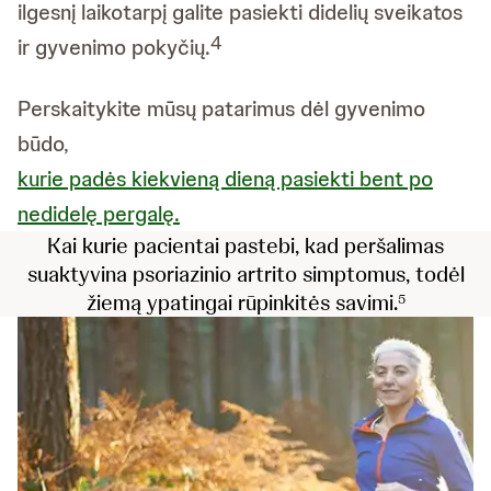
ilgesnį laikotarpį galite pasiekti didelių sveikatos
4
ir gyvenimo pokyčių.
Perskaitykite mūsų patarimus dėl gyvenimo
būdo,
kurie padės kiekvieną dieną pasiekti bent po
nedidelę pergalę.
Kai kurie pacientai pastebi, kad peršalimas
suaktyvina psoriazinio artrito simptomus, todėl
žiemą ypatingai rūpinkitės savimi.
5