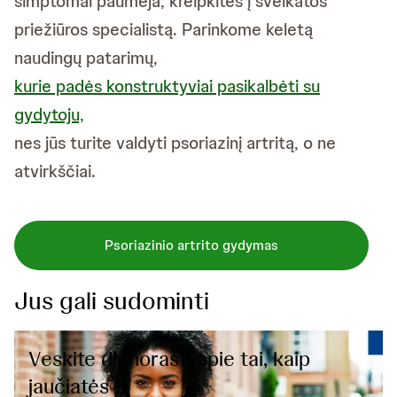
simptomai paūmėja, kreipkitės į sveikatos
priežiūros specialistą. Parinkome keletą
naudingų patarimų,
kurie padės konstruktyviai pasikalbėti su
gydytoju,
nes jūs turite valdyti psoriazinį artritą, o ne
atvirkščiai.
Psoriazinio artrito gydymas
Jus gali sudominti
Veskite dienoraštį apie tai, kaip
jaučiatės