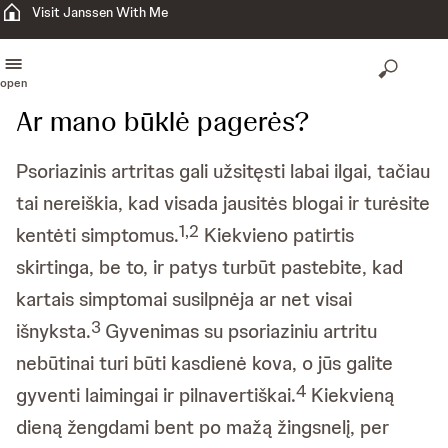
Visit Janssen With Me
open
Ar mano būklė pagerės?
Psoriazinis artritas gali užsitęsti labai ilgai, tačiau
tai nereiškia, kad visada jausitės blogai ir turėsite
1,2
kentėti simptomus.
Kiekvieno patirtis
skirtinga, be to, ir patys turbūt pastebite, kad
kartais simptomai susilpnėja ar net visai
3
išnyksta.
Gyvenimas su psoriaziniu artritu
nebūtinai turi būti kasdienė kova, o jūs galite
4
gyventi laimingai ir pilnavertiškai.
Kiekvieną
dieną žengdami bent po mažą žingsnelį, per