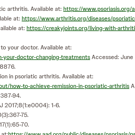
c arthritis. Available at:
https://www.psoriasis.org/ab
lable at:
https://www.arthritis.org/diseases/psoriatic-
ailable at:
https://creakyjoints.org/living-with-arthriti
to your doctor. Available at:
th-your-doctor-changing-treatments
Accessed: June
.18876.
n in psoriatic arthritis. Available at:
ut/how-to-achieve-remission-in-psoriatic-arthritis
A
1387-94.
 2017;8(1:e0004): 1-6.
(3):367-75.
17(1):65-70.
 at:
https://www.aad.org/public/diseases/psoriasis/ps