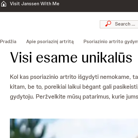
Visit Janssen With Me
Pradžia
Apie psoriazinį artritą
Psoriazinio artrito gydy
Visi esame unikalūs
Kol kas psoriazinio artrito išgydyti nemokame, 
kitam, be to, poreikiai laikui bėgant gali pasikeisti,
gydytoju. Peržvelkite mūsų patarimus, kurie jum