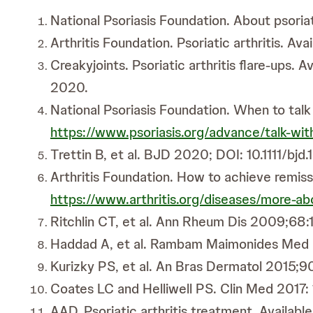
National Psoriasis Foundation. About psoriati
Arthritis Foundation. Psoriatic arthritis. Avai
Creakyjoints. Psoriatic arthritis flare-ups. Av
2020.
National Psoriasis Foundation. When to talk 
https://www.psoriasis.org/advance/talk-wi
Trettin B, et al. BJD 2020; DOI: 10.1111/bjd
Arthritis Foundation. How to achieve remissio
https://www.arthritis.org/diseases/more-abo
Ritchlin CT, et al. Ann Rheum Dis 2009;68:
Haddad A, et al. Rambam Maimonides Med J
Kurizky PS, et al. An Bras Dermatol 2015;90
Coates LC and Helliwell PS. Clin Med 2017: 
AAD. Psoriatic arthritis treatment. Available