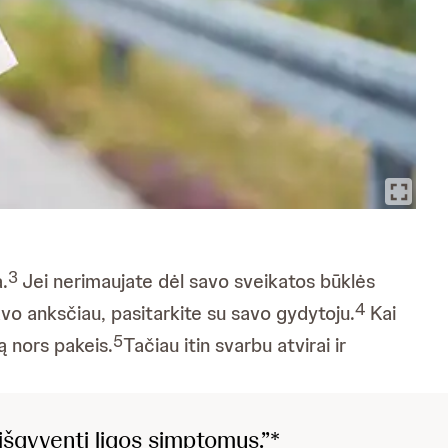
3
.
Jei nerimaujate dėl savo sveikatos būklės
4
vo anksčiau, pasitarkite su savo gydytoju.
Kai
5
ą nors pakeis.
Tačiau itin svarbu atvirai ir
i išgyventi ligos simptomus.”*