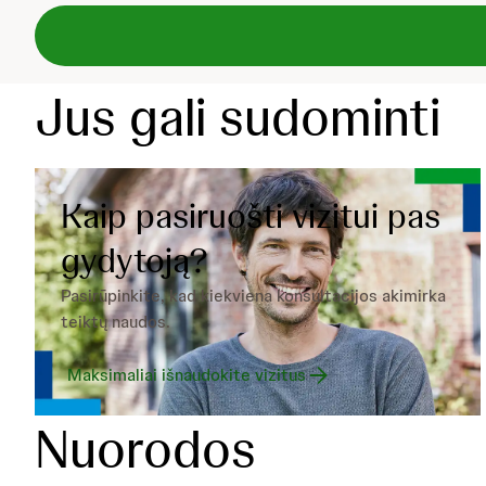
Jus gali sudominti
Kaip pasiruošti vizitui pas
gydytoją?
Pasirūpinkite, kad kiekviena konsultacijos akimirka
teiktų naudos.
Maksimaliai išnaudokite vizitus
Nuorodos