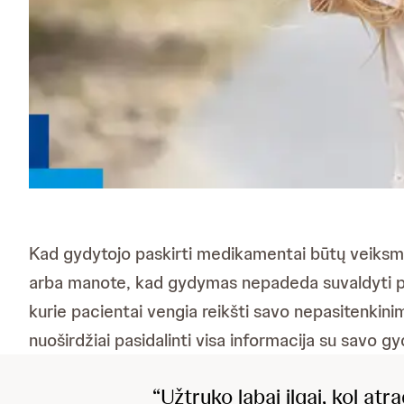
Kad gydytojo paskirti medikamentai būtų veiksmingi
arba manote, kad gydymas nepadeda suvaldyti psori
kurie pacientai vengia reikšti savo nepasitenkin
nuoširdžiai pasidalinti visa informacija su savo gy
“Užtruko labai ilgai, kol atr