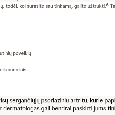
6
todėl, kol surasite sau tinkamą, galite užtrukti.
Tai
tinių poveikių
edikamentais
sų sergančiųjų psoriaziniu artritu, kurie pap
r dermatologas gali bendrai paskirti jums t