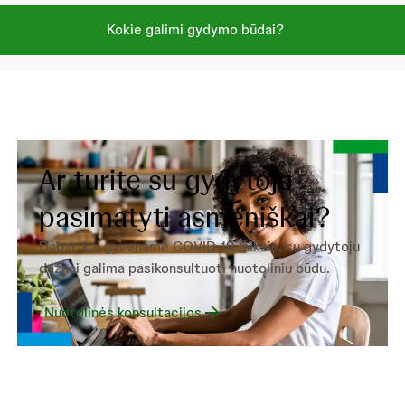
Kokie galimi gydymo būdai?
Ar turite su gydytoju
pasimatyti asmeniškai?
Dabar, kai gyvename COVID-19 laikais, su gydytoju
dažnai galima pasikonsultuoti nuotoliniu būdu.
Nuotolinės konsultacijos