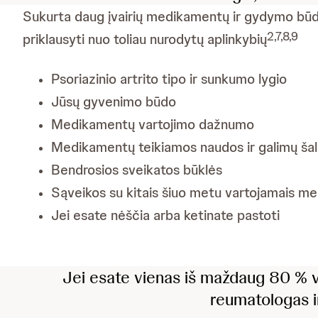
Sukurta daug įvairių medikamentų ir gydymo būdų, 
2,7,8,9
priklausyti nuo toliau nurodytų aplinkybių
Psoriazinio artrito tipo ir sunkumo lygio
Jūsų gyvenimo būdo
Medikamentų vartojimo dažnumo
Medikamentų teikiamos naudos ir galimų šalu
Bendrosios sveikatos būklės
Sąveikos su kitais šiuo metu vartojamais m
Jei esate nėščia arba ketinate pastoti
Jei esate vienas iš maždaug 80 % vi
reumatologas i