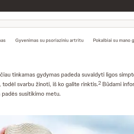
mas
Gyvenimas su psoriaziniu artritu
Pokalbiai su mano 
tačiau tinkamas gydymas padeda suvaldyti ligos simp
2
 todėl svarbu žinoti, iš ko galite rinktis.
Būdami infor
s padės susitikimo metu.