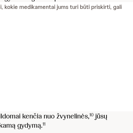
, kokie medikamentai jums turi būti priskirti, gali
ildomai kenčia nuo žvynelinės,
jūsų
10
inkamą gydymą.
11