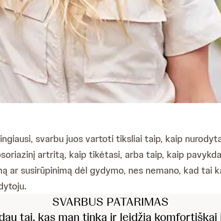
ausi, svarbu juos vartoti tiksliai taip, kaip nurodyta
azinį artritą, kaip tikėtasi, arba taip, kaip pavykda
imą ar susirūpinimą dėl gydymo, nes nemano, kad tai k
dytoju.
SVARBUS PATARIMAS
adau tai, kas man tinka ir leidžia komfortiška