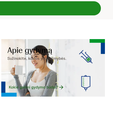
Apie gydymą
Sužinokite, kokios yra galimybės.
Kokie galimi gydymo būdai?